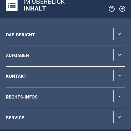
IM ÜBERBLICK
Justiz-Portal im Überblick:
INHALT
DAS GERICHT
AUFGABEN
KONTAKT
RECHTS-INFOS
SERVICE